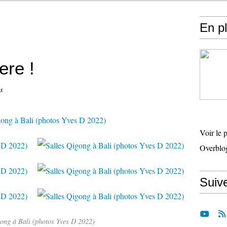
En p
ere !
s
Voir le 
Overblo
Suiv
gong à Bali (photos Yves D 2022)