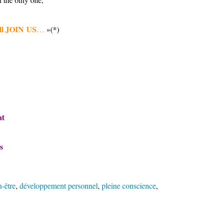
’ll JOIN US
…
»(*)
at
ps
n-être
,
développement personnel
,
pleine conscience
,