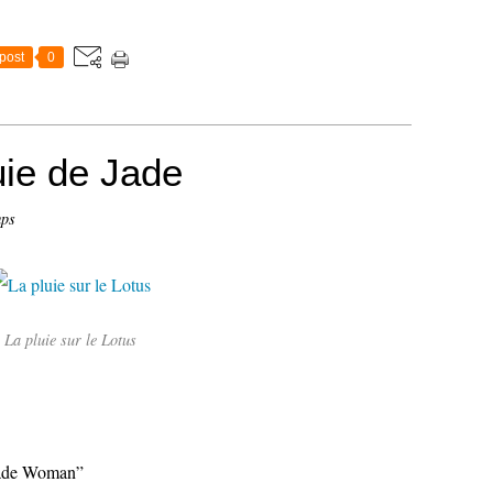
post
0
uie de Jade
mps
La pluie sur le Lotus
 Jade Woman”