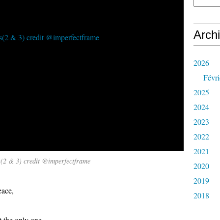
Arch
2026
Févri
2025
2024
2023
2022
2021
s(2 & 3) credit @imperfectframe
2020
2019
eace,
2018
 the only one,