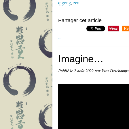
qigong
,
zen
Partager cet article
Re
…
Imagine…
Publié le
2 août 2022
par Yves Deschamps