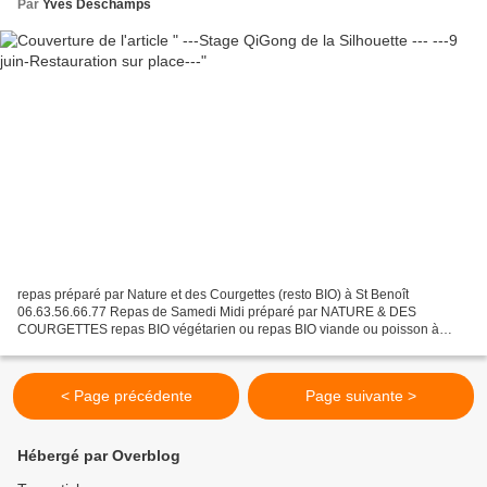
Par
Yves Deschamps
repas préparé par Nature et des Courgettes (resto BIO) à St Benoît
06.63.56.66.77 Repas de Samedi Midi préparé par NATURE & DES
COURGETTES repas BIO végétarien ou repas BIO viande ou poisson à
réserver avec le STAGE QIGONG 06.47.01.49.98 yvesdeschamp...
< Page précédente
Page suivante >
Hébergé par Overblog