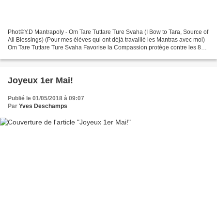
Phot©️Y.D Mantrapoly - Om Tare Tuttare Ture Svaha (I Bow to Tara, Source of
All Blessings) (Pour mes élèves qui ont déjà travaillé les Mantras avec moi)
Om Tare Tuttare Ture Svaha Favorise la Compassion protège contre les 8
Peurs la Colère, l’Attachement,...
Joyeux 1er Mai!
Publié le 01/05/2018 à 09:07
Par
Yves Deschamps