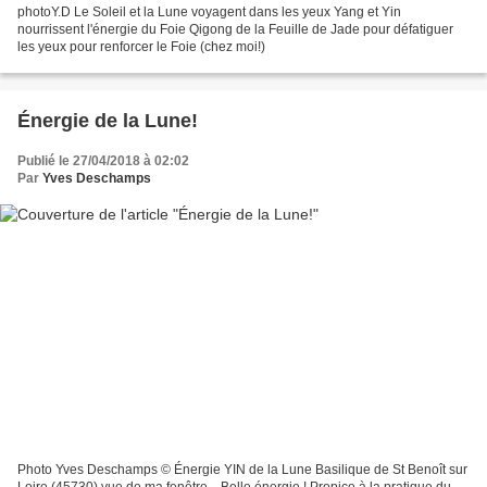
photoY.D Le Soleil et la Lune voyagent dans les yeux Yang et Yin
nourrissent l'énergie du Foie Qigong de la Feuille de Jade pour défatiguer
les yeux pour renforcer le Foie (chez moi!)
Énergie de la Lune!
Publié le 27/04/2018 à 02:02
Par
Yves Deschamps
Photo Yves Deschamps ©️ Énergie YIN de la Lune Basilique de St Benoît sur
Loire (45730) vue de ma fenêtre... Belle énergie ! Propice à la pratique du