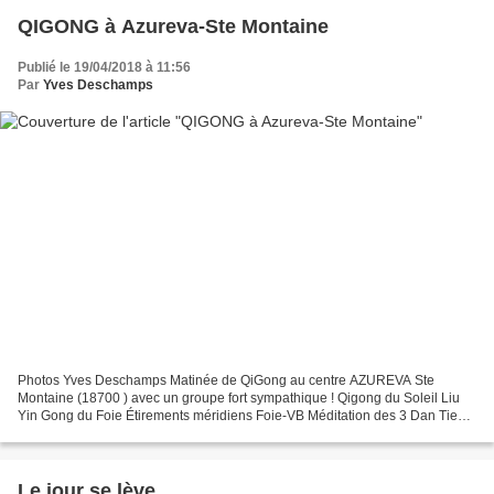
QIGONG à Azureva-Ste Montaine
Publié le 19/04/2018 à 11:56
Par
Yves Deschamps
Photos Yves Deschamps Matinée de QiGong au centre AZUREVA Ste
Montaine (18700 ) avec un groupe fort sympathique ! Qigong du Soleil Liu
Yin Gong du Foie Étirements méridiens Foie-VB Méditation des 3 Dan Tien
merci à Ste Montaine et à la Nature ici chez...
Le jour se lève