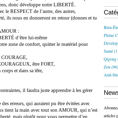
ens, donc développe notre LIBERTÉ.
le RESPECT de l’autre, des autres,
Caté
té, ils nous en donneront en retour (donnes et tu
Bien-Êt
c AMOUR :
Pleine 
 LIBERTÉ d’être lui-même
Dévelop
 notre zone de confort, quitter le matériel pour
Santé
(1
 avec COURAGE,
Qigong
 COURAGEUX, être FORT,
Zen
(96
rps et dans sa tête,
Anti-Str
raintes, il faudra juste apprendre à les gérer
News
e des erreurs, qui auraient pu être évitées avec
Abonnez-
nous tient la main avec tout son AMOUR, qui n’est
articles 
iberté, mais plutôt pour vous permettre d’en