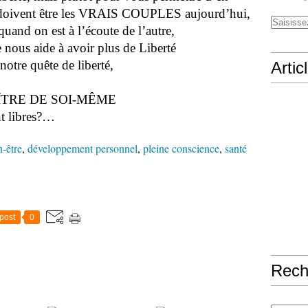
e doivent être les VRAIS COUPLES aujourd’hui,
nd on est à l’écoute de l’autre,
 nous aide à avoir plus de Liberté
tre quête de liberté,
Artic
 MAÎTRE DE SOI-MÊME
t libres?…
n-être
,
développement personnel
,
pleine conscience
,
santé
post
0
Rech