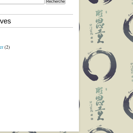
ives
er
(2)