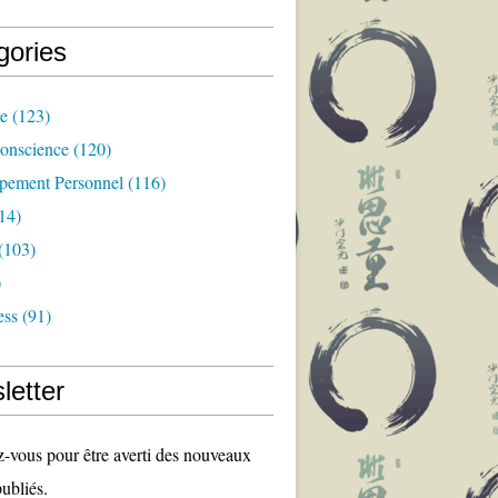
gories
re
(123)
Conscience
(120)
pement Personnel
(116)
14)
(103)
)
ess
(91)
letter
vous pour être averti des nouveaux
publiés.