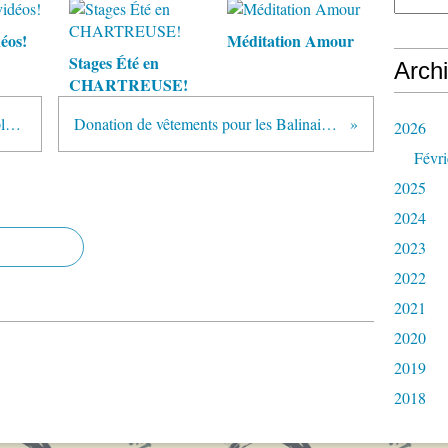
éos!
Méditation Amour
Stages Été en
Arch
CHARTREUSE!
Réflexion pour les nouveaux couples…
Donation de vêtements pour les Balinais(e)s
2026
Févri
2025
2024
2023
2022
2021
2020
2019
2018