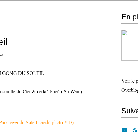
En p
il
ps
I GONG DU SOLEIL
Voir le 
Overblo
u souffle du Ciel & de la Terre" ( Su Wen )
Suiv
ark lever du Soleil (crédit photo Y.D)