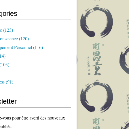
gories
re
(123)
Conscience
(120)
pement Personnel
(116)
14)
(103)
)
ess
(91)
letter
vous pour être averti des nouveaux
publiés.