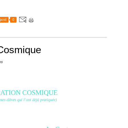
post
0
 Cosmique
ps
RATION COSMIQUE
mes élèves qui l’ont déjà pratiquée)