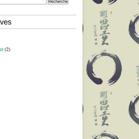
ives
er
(2)